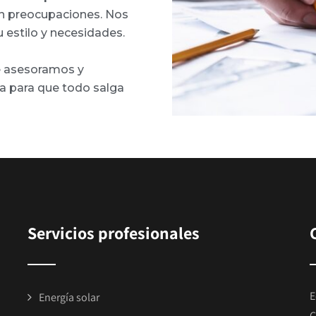
in preocupaciones. Nos
 estilo y necesidades.
te asesoramos y
 para que todo salga
Servicios profesionales
E
Energía solar
C